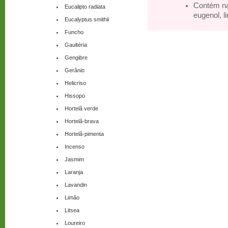
Contém na
Eucalipto radiata
eugenol, li
Eucalyptus smithii
Funcho
Gaultéria
Gengibre
Gerânio
Helicriso
Hissopo
Hortelã verde
Hortelã-brava
Hortelã-pimenta
Incenso
Jasmim
Laranja
Lavandin
Limão
Litsea
Loureiro