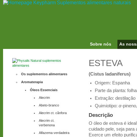
Sobre nós
As noss
ESTEVA
(Cistus ladaniferus)
Os suplementos alimentares
Aromaterapia
Origem:
Espanha
Óleos Essenciais
Parte da planta:
folh
Alecrim
Extração:
destilação
Abeto-branco
Quimiotipo:
α
-pineno
Alecrim ct. cânfora
Descrição
Alecrim ct.
O óleo de esteva é idea
verbenona
cuidado pele, seja para
Alfazema verdadeira
Exerce um efeito purific