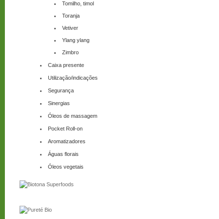
Tomilho, timol
Toranja
Vetiver
Ylang ylang
Zimbro
Caixa presente
Utilização/indicações
Segurança
Sinergias
Óleos de massagem
Pocket Roll-on
Aromatizadores
Águas florais
Óleos vegetais