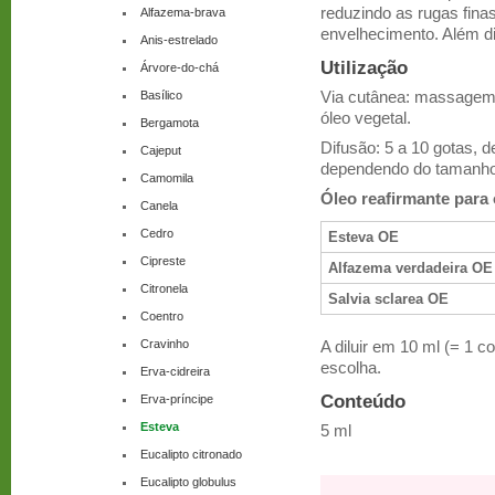
reduzindo as rugas fina
Alfazema-brava
envelhecimento. Além di
Anis-estrelado
Utilização
Árvore-do-chá
Basílico
Via cutânea: massagem,
óleo vegetal.
Bergamota
Difusão: 5 a 10 gotas, 
Cajeput
dependendo do tamanho
Camomila
Óleo reafirmante para 
Canela
Cedro
Esteva OE
Cipreste
Alfazema verdadeira OE
Citronela
Salvia sclarea OE
Coentro
Cravinho
A diluir em 10 ml (= 1 c
escolha.
Erva-cidreira
Conteúdo
Erva-príncipe
Esteva
5 ml
Eucalipto citronado
Eucalipto globulus