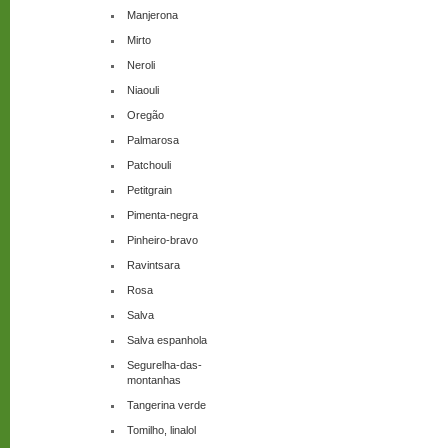
Manjerona
Mirto
Neroli
Niaouli
Oregão
Palmarosa
Patchouli
Petitgrain
Pimenta-negra
Pinheiro-bravo
Ravintsara
Rosa
Salva
Salva espanhola
Segurelha-das-
montanhas
Tangerina verde
Tomilho, linalol