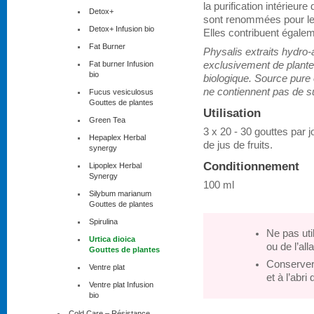
la purification intérieure
Detox+
sont renommées pour leur
Detox+ Infusion bio
Elles contribuent égalem
Fat Burner
Physalis extraits hydro-
Fat burner Infusion
exclusivement de plantes
bio
biologique. Source pure e
ne contiennent pas de s
Fucus vesiculosus
Gouttes de plantes
Utilisation
Green Tea
3 x 20 - 30 gouttes par 
Hepaplex Herbal
de jus de fruits.
synergy
Conditionnement
Lipoplex Herbal
Synergy
100 ml
Silybum marianum
Gouttes de plantes
Spirulina
Ne pas uti
Urtica dioica
ou de l’all
Gouttes de plantes
Conserver 
Ventre plat
et à l’abri
Ventre plat Infusion
bio
Cold Care – Résistance