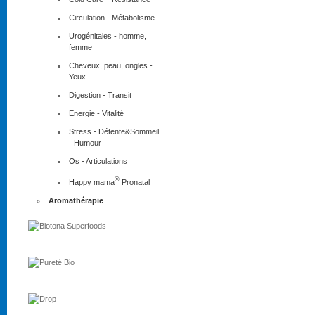
Circulation - Métabolisme
Urogénitales - homme,
femme
Cheveux, peau, ongles -
Yeux
Digestion - Transit
Energie - Vitalité
Stress - Détente&Sommeil
- Humour
Os - Articulations
®
Happy mama
Pronatal
Aromathérapie