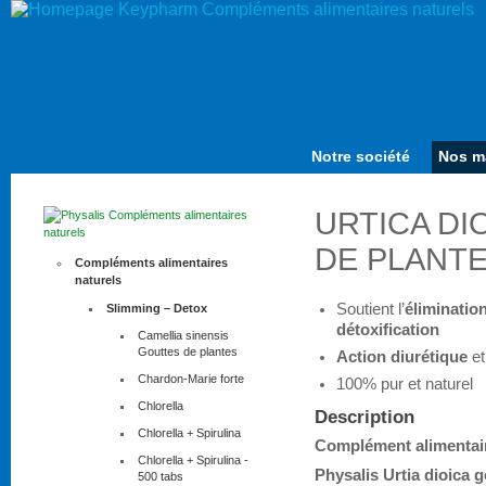
Notre société
Nos m
URTICA DI
DE PLANT
Compléments alimentaires
naturels
Soutient l’
éliminatio
Slimming – Detox
détoxification
Camellia sinensis
Gouttes de plantes
Action
diurétique
e
Chardon-Marie forte
100% pur et naturel
Chlorella
Description
Chlorella + Spirulina
Complément alimentair
Chlorella + Spirulina -
Physalis Urtia dioica g
500 tabs